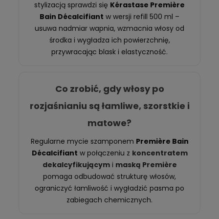
stylizacją sprawdzi się
Kérastase Première
Bain Décalcifiant
w wersji refill 500 ml –
usuwa nadmiar wapnia, wzmacnia włosy od
środka i wygładza ich powierzchnię,
przywracając blask i elastyczność.
Co zrobić, gdy włosy po
rozjaśnianiu są łamliwe, szorstkie i
matowe?
Regularne mycie szamponem
Première Bain
Décalcifiant
w połączeniu z
koncentratem
dekalcyfikującym
i
maską Première
pomaga odbudować strukturę włosów,
ograniczyć łamliwość i wygładzić pasma po
zabiegach chemicznych.