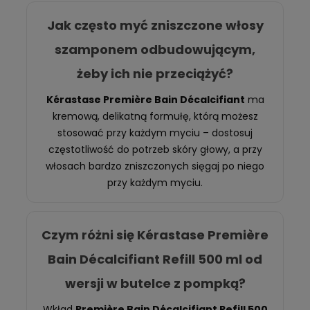
Jak często myć zniszczone włosy
szamponem odbudowującym,
żeby ich nie przeciążyć?
Kérastase Première Bain Décalcifiant
ma
kremową, delikatną formułę, którą możesz
stosować przy każdym myciu – dostosuj
częstotliwość do potrzeb skóry głowy, a przy
włosach bardzo zniszczonych sięgaj po niego
przy każdym myciu.
Czym różni się Kérastase Première
Bain Décalcifiant Refill 500 ml od
wersji w butelce z pompką?
Wkład
Première Bain Décalcifiant Refill 500