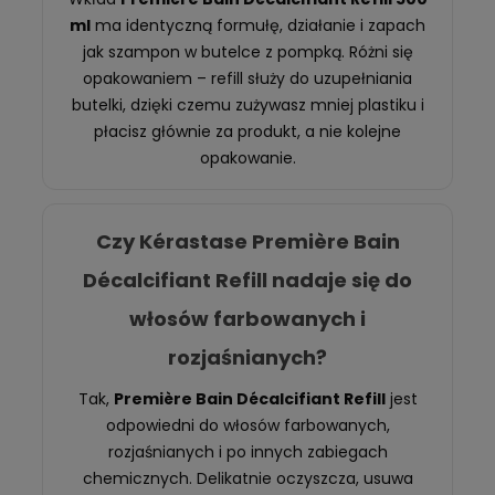
ml
ma identyczną formułę, działanie i zapach
jak szampon w butelce z pompką. Różni się
opakowaniem – refill służy do uzupełniania
butelki, dzięki czemu zużywasz mniej plastiku i
płacisz głównie za produkt, a nie kolejne
opakowanie.
Czy Kérastase Première Bain
Décalcifiant Refill nadaje się do
włosów farbowanych i
rozjaśnianych?
Tak,
Première Bain Décalcifiant Refill
jest
odpowiedni do włosów farbowanych,
rozjaśnianych i po innych zabiegach
chemicznych. Delikatnie oczyszcza, usuwa