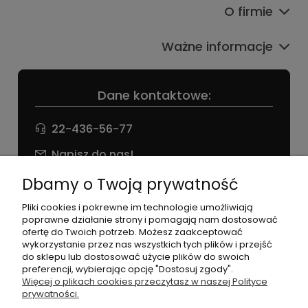
O firmie
Ważne informacje
Dane kontaktowe:
22-436-56-77
Napisz do nas!
NIP: 826 186 42 29
Dbamy o Twoją prywatność
Pliki cookies i pokrewne im technologie umożliwiają
poprawne działanie strony i pomagają nam dostosować
ofertę do Twoich potrzeb. Możesz zaakceptować
wykorzystanie przez nas wszystkich tych plików i przejść
do sklepu lub dostosować użycie plików do swoich
preferencji, wybierając opcję "Dostosuj zgody".
©2026 Wszelkie Prawa Zastrzeżone | agneess sklep
Więcej o plikach cookies przeczytasz w naszej Polityce
internetowy
prywatności.