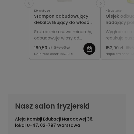
Kérastase
Kérastase
Szampon odbudowujący
Olejek odbu
dekalcyfikujący do włosów
nadający poł
zniszczonych 500ml -
Kérastase P
Skutecznie usuwa minerały,
Wygładza i re
Kérastase Première
odbudowuje włosy od
redukuje pusz
wewnątrz i przywraca im siłę,
nadaje im in
180,50 zł
270,00 zł
152,00 zł
190,0
elastyczność oraz zdrowy
zdrowy blask.
Najniższa cena:
185,00 zł
Najniższa cena:
1
blask.
Nasz salon fryzjerski
Aleja Komisji Edukacji Narodowej 36,
lokal U-47, 02-797 Warszawa