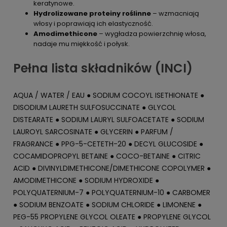
keratynowe.
Hydrolizowane proteiny roślinne
– wzmacniają
włosy i poprawiają ich elastyczność.
Amodimethicone
– wygładza powierzchnię włosa,
nadaje mu miękkość i połysk.
Pełna lista składników (INCI)
AQUA / WATER / EAU ● SODIUM COCOYL ISETHIONATE ●
DISODIUM LAURETH SULFOSUCCINATE ● GLYCOL
DISTEARATE ● SODIUM LAURYL SULFOACETATE ● SODIUM
LAUROYL SARCOSINATE ● GLYCERIN ● PARFUM /
FRAGRANCE ● PPG-5-CETETH-20 ● DECYL GLUCOSIDE ●
COCAMIDOPROPYL BETAINE ● COCO-BETAINE ● CITRIC
ACID ● DIVINYLDIMETHICONE/DIMETHICONE COPOLYMER ●
AMODIMETHICONE ● SODIUM HYDROXIDE ●
POLYQUATERNIUM-7 ● POLYQUATERNIUM-10 ● CARBOMER
● SODIUM BENZOATE ● SODIUM CHLORIDE ● LIMONENE ●
PEG-55 PROPYLENE GLYCOL OLEATE ● PROPYLENE GLYCOL