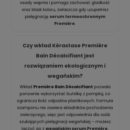
osady wapnia i pomaga zachować gładkość
oraz blask koloru, zwłaszcza gdy uzupełnisz
pielęgnację
serum termoochronnym
Première
.
Czy wkład Kérastase Première
Bain Décalcifiant jest
rozwiązaniem ekologicznym i
wegańskim?
Wkład
Première Bain Décalcifiant
pozwala
ponownie wykorzystać butelkę z pompką, co
ogranicza ilość odpadów plastikowych. Formuła
szamponu nie zawiera składników pochodzenia
zwierzęcego, więc jest odpowiednia dla osób
szukających pielęgnacji wegańskiej – możesz
łączyć go z
wegańskim serum Première
.