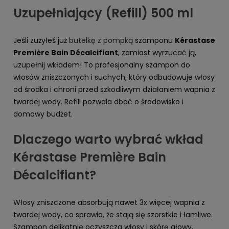
Uzupełniający (Refill) 500 ml
Jeśli zużyłeś już
butelkę z pompką
szamponu
Kérastase
Première Bain Décalcifiant
, zamiast wyrzucać ją,
uzupełnij wkładem! To profesjonalny szampon do
włosów zniszczonych i suchych, który odbudowuje włosy
od środka i chroni przed szkodliwym działaniem wapnia z
twardej wody. Refill pozwala dbać o środowisko i
domowy budżet.
Dlaczego warto wybrać wkład
Kérastase Première Bain
Décalcifiant?
Włosy zniszczone absorbują nawet 3x więcej wapnia z
twardej wody, co sprawia, że stają się szorstkie i łamliwe.
Szampon delikatnie oczyszcza włosy i skórę głowy,