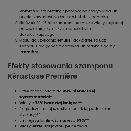
Wymień pustą butelkę z pompką na nowy wkład lub
przelej zawartość wkładu do butelki z pompką.
Nałóż ok. 10–15 ml szamponu na mokre włosy, najlepiej
po wcześniejszym użyciu
koncentratu
dekalcyfikującego
.
Masuj do uzyskania emulsji i dokładnie spłucz.
Kontynuuj pielęgnację odżywką lub maską z gamy
Première
.
Efekty stosowania szamponu
Kérastase Première
Przywraca włosom do
99% pierwotnej
wytrzymałości*
Włosy o
73% bardziej lśniące**
2x gładsze, mniej szorstkie i bardziej podatne na
stylizację**
Zmniejsza łamliwość nawet o
93%**
Włosy lekkie, sprężyste i pełne życia