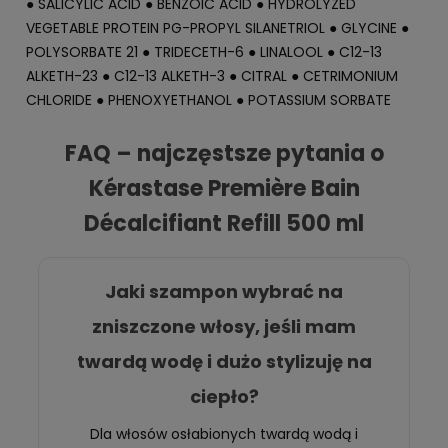
● SALICYLIC ACID ● BENZOIC ACID ● HYDROLYZED
VEGETABLE PROTEIN PG-PROPYL SILANETRIOL ● GLYCINE ●
POLYSORBATE 21 ● TRIDECETH-6 ● LINALOOL ● C12-13
ALKETH-23 ● C12-13 ALKETH-3 ● CITRAL ● CETRIMONIUM
CHLORIDE ● PHENOXYETHANOL ● POTASSIUM SORBATE
FAQ – najczęstsze pytania o
Kérastase Première Bain
Décalcifiant Refill 500 ml
Jaki szampon wybrać na
zniszczone włosy, jeśli mam
twardą wodę i dużo stylizuję na
ciepło?
Dla włosów osłabionych twardą wodą i