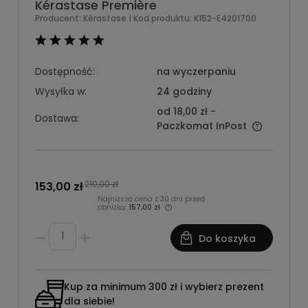
Kérastase Première
Producent:
Kérastase
| Kod produktu:
K152-E4201700
Dostępność:
na wyczerpaniu
Wysyłka w:
24 godziny
od 18,00 zł
-
Dostawa:
Paczkomat InPost
210,00 zł
153,00 zł
Najniższa cena z 30 dni przed
obniżką:
157,00 zł
Do koszyka
Kup za minimum 300 zł i wybierz prezent
dla siebie!