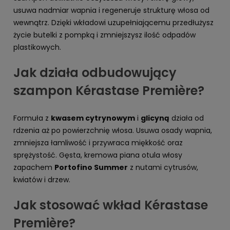
usuwa nadmiar wapnia i regeneruje strukturę włosa od
wewnątrz. Dzięki wkładowi uzupełniającemu przedłużysz
życie butelki z pompką i zmniejszysz ilość odpadów
plastikowych.
Jak działa odbudowujący
szampon Kérastase Première?
Formuła z
kwasem cytrynowym
i
glicyną
działa od
rdzenia aż po powierzchnię włosa. Usuwa osady wapnia,
zmniejsza łamliwość i przywraca miękkość oraz
sprężystość. Gęsta, kremowa piana otula włosy
zapachem
Portofino Summer
z nutami cytrusów,
kwiatów i drzew.
Jak stosować wkład Kérastase
Première?