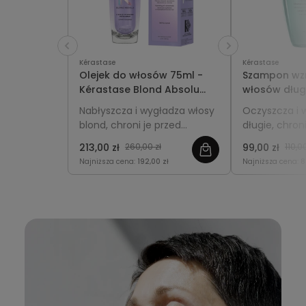
Kérastase
Kérastase
Olejek do włosów 75ml -
Szampon wz
Kérastase Blond Absolu
włosów dług
Cicagloss
Extentionist
Nabłyszcza i wygładza włosy
Oczyszcza i 
blond, chroni je przed
długie, chron
puszeniem i nadaje im
łamliwością i
213,00 zł
260,00 zł
99,00 zł
110,00
miękkość oraz świetlisty
wzrost, nad
Najniższa cena:
192,00 zł
Najniższa cena:
8
blask.
blask i miękk