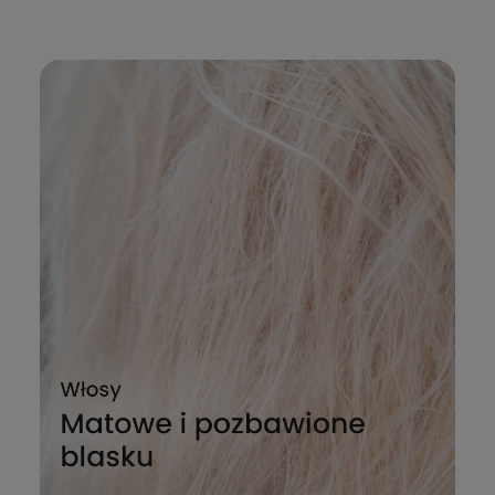
zdrowego blasku.
Ramnozy i K
błyskawiczni
eliminuje s
2 tygodniac
skórze głowy
ochronną.